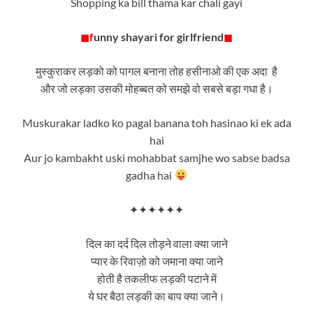
Shopping ka bill thama kar chali gayi
◼
f
unny shayari for girlfriend
◼
मुस्कुराकर लड़को को पागल बनाना तोह हसीनाओ की एक अदा है
और जो लड़का उसकी मोहब्बत को समझे वो सबसे बड़ा गधा है।
Muskurakar ladko ko pagal banana toh hasinao ki ek ada
hai
Aur jo kambakht uski mohabbat samjhe wo sabse badsa
gadha hai
✦✦✦✦✦✦
दिल का दर्द दिल तोड़ने वाला क्या जाने
प्यार के रिवाज़ो को जमाना क्या जाने
होती है तकलीफ लड़की पटाने में
ये घर बैठा लड़की का बाप क्या जाने।