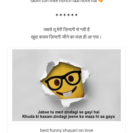
Tabhi toh inke honth laal hote hai
✦✦✦✦✦✦
जबसे तू मेरी ज़िन्दगी से गयी है
खुदा कसम ज़िन्दगी जीने का मज़ा ही आ गया।
best funny shayari on love