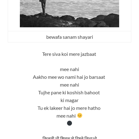
bewafa sanam shayari
Tere siva koi mere jazbaat
mee nahi
Aakho mee wo nami hai jo barsaat
mee nahi
Tujhe pane ki koshish bahoot
ki magar
Tu ek lakeer hai jo mere hatho
mee nahi
कितनी भी शिदत से रिश्ते निभाओ