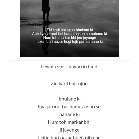
bewafa sms shayari in hindi
Zid karli hai tujhe
bhulane ki
Kya jarurat hai hame aasuo se
nahane ki
Hum toh markar bhi
ji jayenge
Lekin buri nazar hogi tujh par