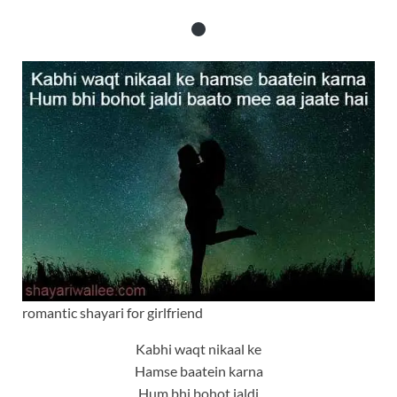
romantic shayari for girlfriend
Kabhi waqt nikaal ke
Hamse baatein karna
Hum bhi bohot jaldi