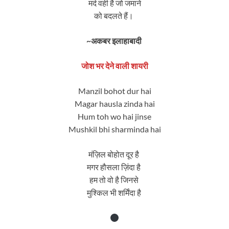
मर्द वही है जो जमाने
को बदलते हैं।
~अकबर इलाहाबादी
जोश भर देने वाली शायरी
Manzil bohot dur hai
Magar hausla zinda hai
Hum toh wo hai jinse
Mushkil bhi sharminda hai
मंज़िल बोहोत दूर है
मगर हौसला ज़िंदा है
हम तो वो है जिनसे
मुश्किल भी शर्मिंदा है